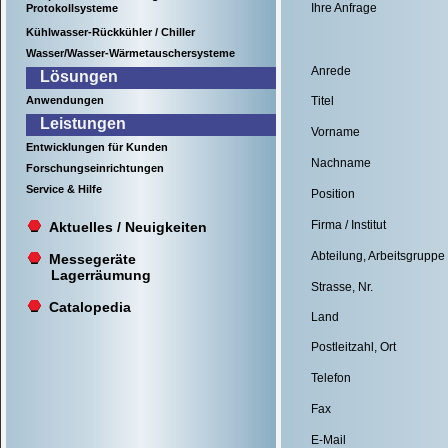
Ihre Anfrage
Protokollsysteme
Kühlwasser-Rückkühler / Chiller
Wasser/Wasser-Wärmetauschersysteme
Anrede
Lösungen
Anwendungen
Titel
Leistungen
Vorname
Entwicklungen für Kunden
Nachname
Forschungseinrichtungen
Service & Hilfe
Position
Firma / Institut
Aktuelles / Neuigkeiten
Abteilung, Arbeitsgruppe
Messegeräte
Lagerräumung
Strasse, Nr.
Catalopedia
Land
Postleitzahl, Ort
Telefon
Fax
E-Mail