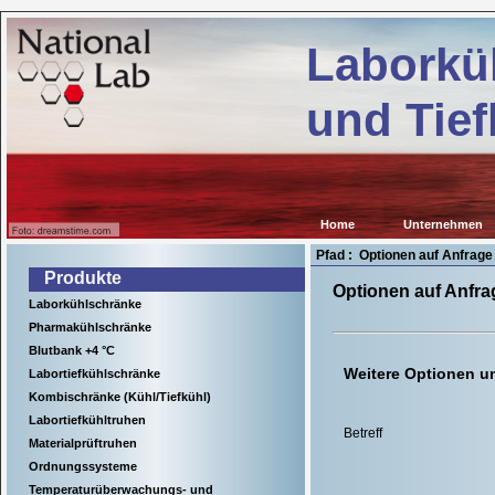
Kühl-
ab.de
und
Laborkü
Tiefkühlgeräte
für
wissenschaftliche
und Tief
Einrichtungen,
Krankenhäuser
sowie
für
viele
Anwendungen
in
Home
Unternehmen
der
Industrie.
Pfad : Optionen auf Anfrage
Produkte
Optionen auf Anfra
Laborkühlschränke
Pharmakühlschränke
Blutbank +4 °C
Weitere Optionen 
Labortiefkühlschränke
Kombischränke (Kühl/Tiefkühl)
Labortiefkühltruhen
Betreff
Materialprüftruhen
Ordnungssysteme
Temperaturüberwachungs- und