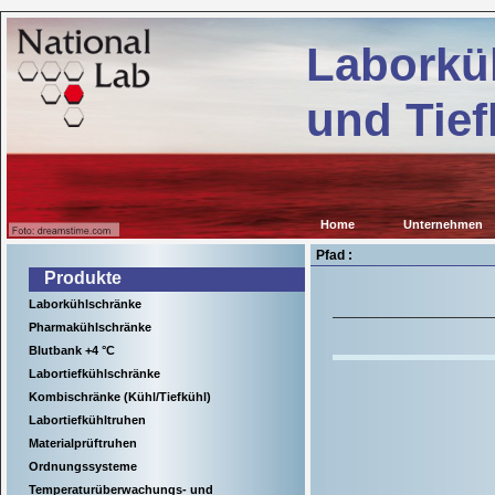
Kühl-
ab.de
und
Laborkü
Tiefkühlgeräte
für
wissenschaftliche
und Tief
Einrichtungen,
Krankenhäuser
sowie
für
viele
Anwendungen
in
Home
Unternehmen
der
Industrie.
Pfad :
Produkte
Laborkühlschränke
Pharmakühlschränke
Blutbank +4 °C
Labortiefkühlschränke
Kombischränke (Kühl/Tiefkühl)
Labortiefkühltruhen
Materialprüftruhen
Ordnungssysteme
Temperaturüberwachungs- und