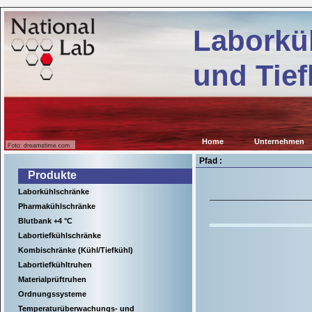
Kühl-
b.de
und
Laborkü
Tiefkühlgeräte
für
wissenschaftliche
und Tief
Einrichtungen,
Krankenhäuser
sowie
für
viele
Anwendungen
in
Home
Unternehmen
der
Industrie.
Pfad :
Produkte
Laborkühlschränke
Pharmakühlschränke
Blutbank +4 °C
Labortiefkühlschränke
Kombischränke (Kühl/Tiefkühl)
Labortiefkühltruhen
Materialprüftruhen
Ordnungssysteme
Temperaturüberwachungs- und