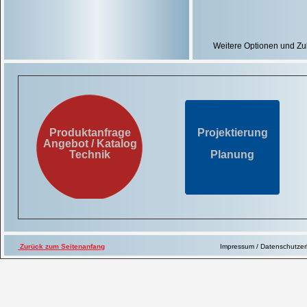
Weitere Optionen und Z
LabMed LM + Zubehör
Potentialfreier Kontakt zum 
Produktanfrage
Projektierung
Angebot / Katalog
Digitale Temperaturanzeige in
Technik
Planung
Meß- und Anzeigebereich +50
ProfiTec Temperaturüberwach
ProfiCaller Telefonwählgerät
Pt100-Temperaturfühler, zusä
MIN/MAX-Thermometer zum Ein
Zurück zum Seitenanfang
Impressum / Datenschutze
Messbereich -50/+50 °C, kein 
MIN/MAX-Thermometer, Handge
Data-Hold- und Relativ-Messf
(Ein Temperaturfühler ist zusät