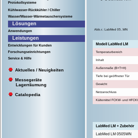
Protokollsysteme
Kühlwasser-Rückkühler / Chiller
Wasser/Wasser-Wärmetauschersysteme
Lösungen
Abb.r.: LabMed 05..WN
Anwendungen
Leistungen
Modell LabMed LM
Entwicklungen für Kunden
Forschungseinrichtungen
Temperaturbereich
Service & Hilfe
Inhalt
Außenmaße (B×T×H)
Aktuelles / Neuigkeiten
Tiefe bei geöffneter Tür
Messegeräte
Lagerräumung
Gewicht
Netzanschluss
Catalopedia
Kältemittel FCKW- und HFCKW
LabMed LM + Zubehör
LabMed LM 0505WN