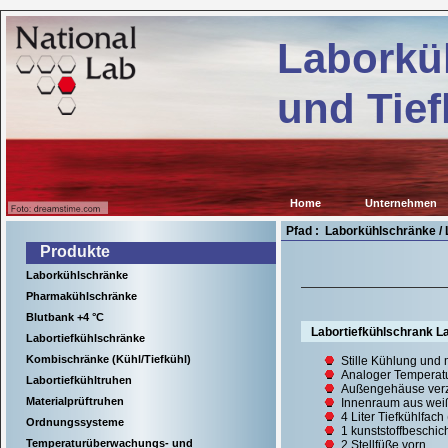
Kühl-
ab.de
und
Laborkü
Tiefkühlgeräte
für
wissenschaftliche
und Tief
Einrichtungen,
Krankenhäuser
sowie
für
viele
Anwendungen
in
Home
Unternehmen
der
Industrie.
Pfad : Laborkühlschränke /
Produkte
Laborkühlschränke
Pharmakühlschränke
Blutbank +4 °C
Labortiefkühlschrank 
Labortiefkühlschränke
Kombischränke (Kühl/Tiefkühl)
Stille Kühlung und
Analoger Temperatu
Labortiefkühltruhen
Außengehäuse verzi
Materialprüftruhen
Innenraum aus wei
4 Liter Tiefkühlfa
Ordnungssysteme
1 kunststoffbeschich
Temperaturüberwachungs- und
2 Stellfüße vorn