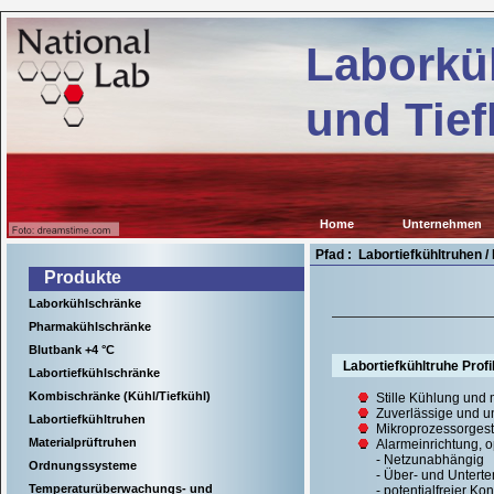
Kühl-
b.de
und
Laborkü
Tiefkühlgeräte
für
wissenschaftliche
und Tief
Einrichtungen,
Krankenhäuser
sowie
für
viele
Anwendungen
in
Home
Unternehmen
der
Industrie.
Pfad : Labortiefkühltruhen /
Produkte
Laborkühlschränke
Pharmakühlschränke
Blutbank +4 °C
Labortiefkühltruhe Prof
Labortiefkühlschränke
Kombischränke (Kühl/Tiefkühl)
Stille Kühlung und
Zuverlässige und u
Labortiefkühltruhen
Mikroprozessorgest
Materialprüftruhen
Alarmeinrichtung, o
- Netzunabhängig
Ordnungssysteme
- Über- und Untert
Temperaturüberwachungs- und
- potentialfreier K