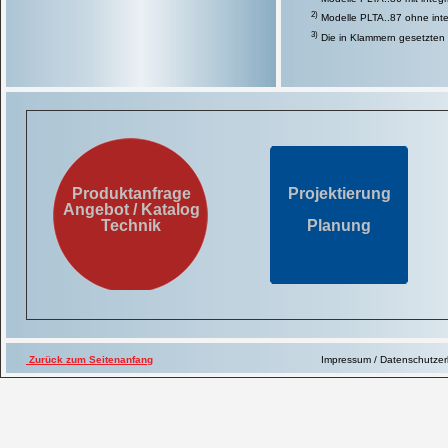
2)
Modelle PLTA..87 ohne inte
3)
Die in Klammern gesetzten 
ProfiLine Taurus + Zube
ProfiLine Taurus PLTA 0
ProfiLine Taurus PLTA 2
Produktanfrage
Projektierung
ProfiLine Taurus PLTA 3
Angebot / Katalog
ProfiLine Taurus PLTA 4
Technik
Planung
Weitere Optionen und Z
Zurück zum Seitenanfang
Impressum / Datenschutze
ProfiLine Taurus + Zubehör
ProfiTec Temperaturüberwach
ProfiCaller Telefonwählgerät