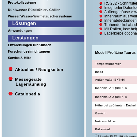
Protokollsysteme
RS 232 - Schnittstel
Integrierter Datenl
Kühlwasser-Rückkühler / Chiller
Außengehäuse verzi
Innenraum aus weiß
Wasser/Wasser-Wärmetauschersysteme
Innenabdeckungen
Lösungen
Truhendeckel absch
Mit Rollen, lose be
Anwendungen
Lagerkörbe optional
Leistungen
Entwicklungen für Kunden
Forschungseinrichtungen
Modell ProfiLine Taurus
Service & Hilfe
Temperaturbereich
Aktuelles / Neuigkeiten
Inhalt
Messegeräte
Außenmaße (B×T×H)
Lagerräumung
Innenmaße 1 (B×T×H)
Catalopedia
Innenmaße 2 (B×T×H)
Höhe bei geöffnetem Deckel
Gewicht
Netzanschluss
Kältemittel
1)
Modelle PLTA..86 mit integr