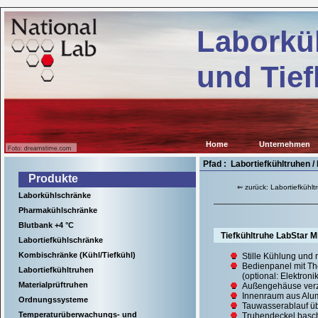
Kühl-
lab.de
und
Laborkü
Tiefkühlgeräte
für
wissenschaftliche
und Tief
Einrichtungen,
Krankenhäuser
sowie
für
viele
Anwendungen
in
Home
Unternehmen
der
Industrie.
Pfad : Labortiefkühltruhen 
Produkte
⇐ zurück: Labortiefkühlt
Laborkühlschränke
Pharmakühlschränke
Blutbank +4 °C
Tiefkühltruhe LabStar M
Labortiefkühlschränke
Kombischränke (Kühl/Tiefkühl)
Stille Kühlung und
Bedienpanel mit Th
Labortiefkühltruhen
(optional: Elektron
Materialprüftruhen
Außengehäuse verzi
Innenraum aus Alu
Ordnungssysteme
Tauwasserablauf ü
Temperaturüberwachungs- und
Truhendeckel basch