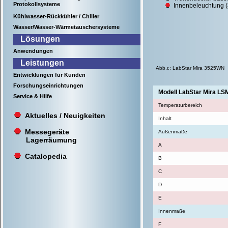
Protokollsysteme
Innenbeleuchtung 
Kühlwasser-Rückkühler / Chiller
Wasser/Wasser-Wärmetauschersysteme
Lösungen
Anwendungen
Leistungen
Abb.r.: LabStar Mira 3525WN
Entwicklungen für Kunden
Forschungseinrichtungen
Modell LabStar Mira LS
Service & Hilfe
Temperaturbereich
Aktuelles / Neuigkeiten
Inhalt
Messegeräte
Außenmaße
Lagerräumung
A
Catalopedia
B
C
D
E
Innenmaße
F