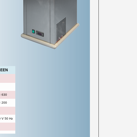
1EEN
× 630
× 200
 V 50 Hz