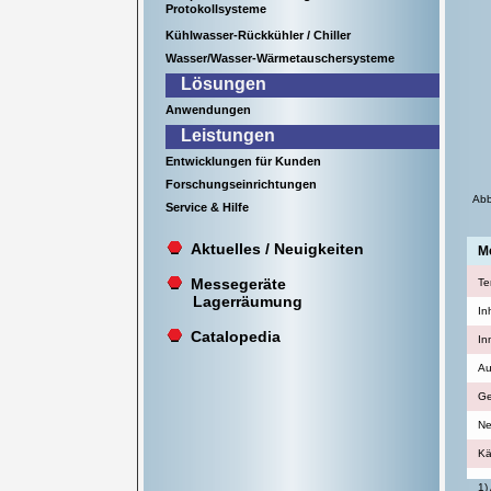
Protokollsysteme
Kühlwasser-Rückkühler / Chiller
Wasser/Wasser-Wärmetauschersysteme
Lösungen
Anwendungen
Leistungen
Entwicklungen für Kunden
Forschungseinrichtungen
Abb
Service & Hilfe
Aktuelles / Neuigkeiten
Mo
Messegeräte
Te
Lagerräumung
In
Catalopedia
In
Au
Ge
Ne
Kä
1)