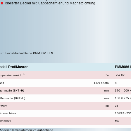
Isolierter Deckel mit Klappscharnier und Magnetdichtung
.r.: Kleinst-Tiefkühltruhe PMM0861EEN
dell ProfiMaster
PMM086
1)
°C :
-20/-50
mperaturbereich
halt
Liter brutto :
8
nenmaße (B×T×H)
mm :
370 × 500 
ßenmaße (B×T×H)
mm :
150 × 275 
wicht
kg :
35
tzanschluss
:
1/N/PE~230
ltemittel
:
Mix
 Anderer Temperaturbereich auf Anfrage