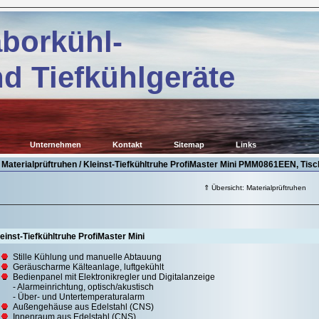
borkühl-
d Tiefkühlgeräte
Unternehmen
Kontakt
Sitemap
Links
 Materialprüftruhen / Kleinst-Tiefkühltruhe ProfiMaster Mini PMM0861EEN, Tisc
⇑ Übersicht: Materialprüftruhen
einst-Tiefkühltruhe ProfiMaster Mini
Stille Kühlung und manuelle Abtauung
Geräuscharme Kälteanlage, luftgekühlt
Bedienpanel mit Elektronikregler und Digitalanzeige
- Alarmeinrichtung, optisch/akustisch
- Über- und Untertemperaturalarm
Außengehäuse aus Edelstahl (CNS)
Innenraum aus Edelstahl (CNS)