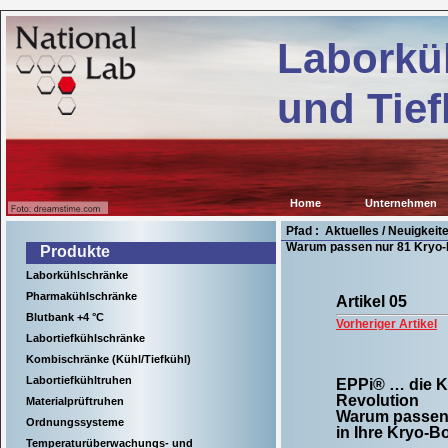
Kühl-
de
und
Laborkü
Tiefkühlgeräte
für
wissenschaftliche
und Tief
Einrichtungen,
Krankenhäuser
sowie
für
viele
Anwendungen
in
Home
Unternehmen
der
Industrie.
Pfad : Aktuelles / Neuigkei
Warum passen nur 81 Kryo-
Produkte
Laborkühlschränke
Pharmakühlschränke
Artikel 05
Blutbank +4 °C
Vorheriger Artikel
Labortiefkühlschränke
Kombischränke (Kühl/Tiefkühl)
Labortiefkühltruhen
EPPi® … die 
Revolution
Materialprüftruhen
Warum passen
Ordnungssysteme
in Ihre Kryo-
Temperaturüberwachungs- und