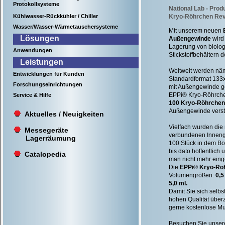
Protokollsysteme
National Lab - Pro
Kühlwasser-Rückkühler / Chiller
Kryo-Röhrchen Revo
Wasser/Wasser-Wärmetauschersysteme
Mit unserem neuen
Lösungen
Außengewinde
wird
Lagerung von biolog
Anwendungen
Stickstoffbehältern 
Leistungen
Weltweit werden näm
Entwicklungen für Kunden
Standardformat 133
Forschungseinrichtungen
mit Außengewinde g
EPPi® Kryo-Röhrche
Service & Hilfe
100 Kryo-Röhrchen
Außengewinde verste
Aktuelles / Neuigkeiten
Vielfach wurden die
Messegeräte
verbundenen Innen
Lagerräumung
100 Stück in dem Bo
bis dato hoffentlic
Catalopedia
man nicht mehr ein
Die
EPPi® Kryo-Rö
Volumengrößen:
0,5
5,0 ml.
Damit Sie sich selbs
hohen Qualität übe
gerne kostenlose Mu
Besuchen Sie unser